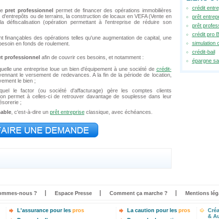
crédit entr
Le
pret professionnel
permet de financer des opérations immobilières
x, d'entrepôts ou de terrains, la construction de locaux en VEFA (Vente en
prêt entrep
la défiscalisation (opération permettant à l'entreprise de réduire son
prêt profes
crédit pro 
nt finançables des opérations telles qu'une augmentation de capital, une
simulation 
 besoin en fonds de roulement.
crédit-bail
et professionnel
afin de couvrir ces besoins, et notamment :
épargne sal
quelle une entreprise loue un bien d'équipement à une société de
crédit-
ennant le versement de redevances. A la fin de la période de location,
ivement le bien ;
uel le factor (ou société d'affacturage) gère les comptes clients
tion permet à celles-ci de retrouver davantage de souplesse dans leur
ésorerie ;
sable
, c'est-à-dire un
prêt entreprise
classique, avec échéances.
ommes-nous ?
Espace Presse
Comment ça marche ?
Mentions lég
L'assurance pour les
pros
La caution pour les
pros
Créa
& Au