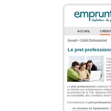
ACCUEIL
CRÉDI
Accueil
>
Crédit Professionnel
Le pret professionn
Com
s'a
con
ent
der
sag
kin
opti
Le
pret professionnel
s'adresse ég
se destine aux entrepreneurs réalisan
exonération de la TVA, dispense d'im
la comptabilité, des conditions d'exer
Concrètement, le
pret professionn
des
besoins en équipement
. 