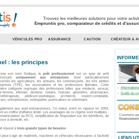
Trouvez les meilleures solutions pour votre activi
Empruntis pro, comparateur de crédits et d'assu
T
VÉHICULES PRO
ASSURANCE
CAUTION
CRÉATEUR & 
INFORME
el : les principes
me son nom l'indique, le
prêt professionnel
est un type de prêt
dressant
uniquement aux entreprises
. Sont particulièrement
cernés les agriculteurs, les artisans, les commerçants, les très petites
reprises (TPE), les associations et les professions libérales. Cette
Informations
nière catégorie regroupe des professions telles que médecin, avocat,
e-femme, infirmier, dentiste, notaire, huissier, géomètre, pharmacien,
Guide du cré
ésithérapeute, pédicure-podologue, architecte, expert-comptable,
cien, orthophoniste, ostéopathe, puéricultrice et vétérinaire.
alement aux auto-entrepreneurs. Ce statut, entré en vigueur en 2009,
t un chiffre d'affaires limité. Les avantages de ce régime sont multiples :
Comment opt
matriculation au RCS, simplification de l'imposition sur les bénéfices, de
financement
cice à domicile, etc.
el
répond à
trois grands types de besoins
:
Il peut s'agir de matériels, machines et véhicules nécessaires à l'activité
LIENS UT