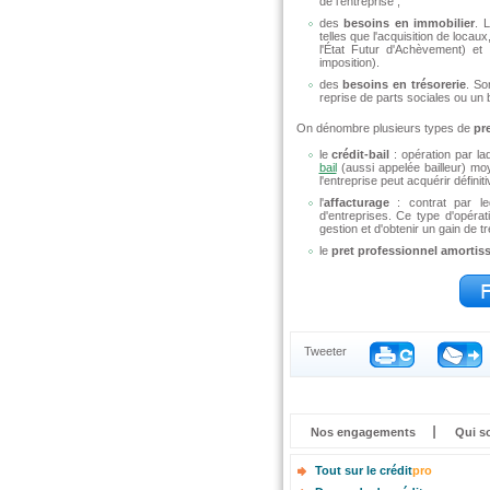
de l'entreprise ;
des
besoins en immobilier
. 
telles que l'acquisition de locau
l'État Futur d'Achèvement) et 
imposition).
des
besoins en trésorerie
. So
reprise de parts sociales ou un
On dénombre plusieurs types de
pr
le
crédit-bail
: opération par la
bail
(aussi appelée bailleur) moy
l'entreprise peut acquérir définit
l'
affacturage
: contrat par leq
d'entreprises. Ce type d'opéra
gestion et d'obtenir un gain de tr
le
pret professionnel amortis
Tweeter
Nos engagements
Qui s
Tout sur le crédit
pro