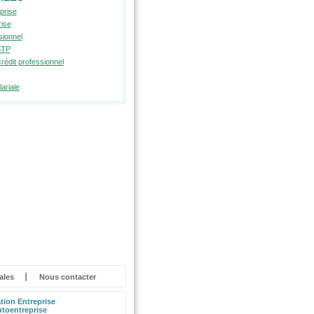
eprise
rise
sionnel
BTP
crédit professionnel
ariale
ales
Nous contacter
tion Entreprise
toentreprise