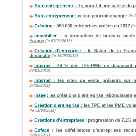
Auto entrepreneur
: il y aura-t-il une baisse du 
Auto-entrepreneur
: ce qui pourrait changer
(le 
Création
: 550 000 entreprises créées en 2012
(l
Immobilier
: la production de bureaux neufs 
France
(le 07/01/2013)
Création d’entreprise
: le Salon de la Franc
dimanche
(le 16/03/2012)
Internet
: 49 % des TPE-PME ne disposent pa
27/01/2012)
Internet
: les sites de vente présents sur 
27/10/2011)
Insee
: les créations d’entreprise rebondissent 
Création d’entreprise
: les TPE et les PME voie
(le 01/03/2011)
Créations d’entreprises
: progression de 7.2% e
Coface
: les défaillances d’entreprises rec
07/01/2011)