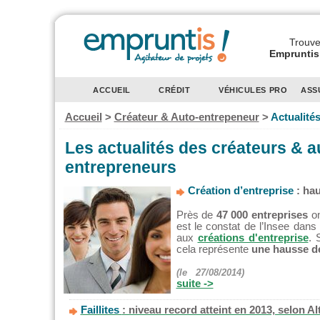
Trouvez
Empruntis 
ACCUEIL
CRÉDIT
VÉHICULES PRO
ASS
Accueil
>
Créateur & Auto-entrepeneur
>
Actualité
Les actualités des créateurs & a
entrepreneurs
Création d’entreprise
: hau
Près de
47 000 entreprises
on
est le constat de l’Insee dans 
aux
créations d'entreprise
. 
cela représente
une hausse de 
(le 27/08/2014)
suite ->
Faillites
: niveau record atteint en 2013, selon Al