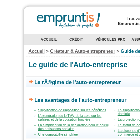
Trouvez
Empruntis 
ACCUEIL
CRÉDIT
VÉHICULES PRO
ASS
Accueil
>
Créateur & Auto-entrepreneur
>
Guide de
Le guide de l'Auto-entreprise
Le rÃ©gime de l'auto-entrepreneur
Les avantages de l'auto-entrepreneur
Simplification de l'imposition sur les bénéfices
La simplificati
domicile
L'exonération de le TVA, de la taxe sur les
salaires et de la cotisation foncière
La protection 
La simplification de la déclaration pour le calcul
Le statut de co
des cotisations sociales
La dispense d'
Une comptabilité simplifiée
commerce et d