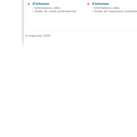
S'informer
S'informer
Informations utiles
Informations utiles
Guide de crédit professionnel
Guide de l'assurance professi
© empruntis 2026