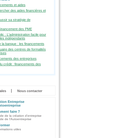
ncements et aides
rcher des aides financières et
ssir sa stratégie de
inancement des PME
ic : L'administration facile pour
 les indépendants
 la banque : les financements
uaire des centres de formalités
rises
ncements des entreprises
u crédit : financements des
ales
Nous contacter
tion Entreprise
toentreprise
ent faire ?
de de la création d'entreprise
de de l'Autoentreprise
former
ormations utiles