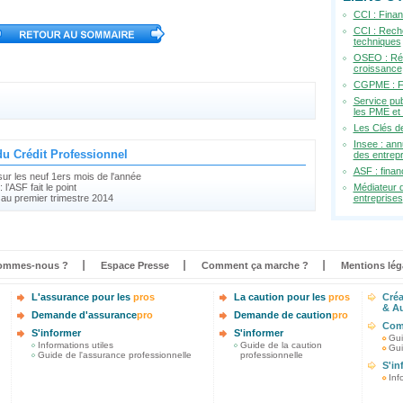
CCI : Fina
CCI : Reche
techniques
OSEO : Réu
croissance
CGPME : F
Service publ
les PME et
Les Clés de
Insee : ann
du Crédit Professionnel
des entrep
ASF : fina
ur les neuf 1ers mois de l'année
: l’ASF fait le point
Médiateur d
é au premier trimestre 2014
entreprises
ommes-nous ?
Espace Presse
Comment ça marche ?
Mentions lég
L'assurance pour les
pros
La caution pour les
pros
Créa
& Au
Demande d'assurance
pro
Demande de caution
pro
Comm
S'informer
S'informer
Gui
Informations utiles
Guide de la caution
Gui
Guide de l'assurance professionnelle
professionnelle
S'in
Inf