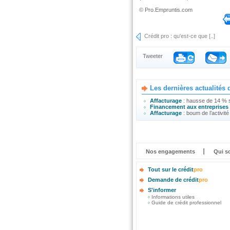
©
Pro.Empruntis.com
Crédit pro : qu'est-ce que [..]
Tweeter
Les dernières actualités 
Affacturage
: hausse de 14 % s
Financement aux entreprises
Affacturage
: boum de l’activit
Nos engagements
Qui s
Tout sur le crédit
pro
Demande de crédit
pro
S'informer
Informations utiles
Guide de crédit professionnel