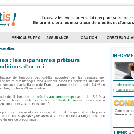
Trouvez les meilleures solutions pour votre activi
Empruntis pro, comparateur de crédits et d'assu
T
VÉHICULES PRO
ASSURANCE
CAUTION
CRÉATEUR & 
Actualités
INFORME
ses : les organismes prêteurs
nditions d’octroi
hausse de l’encours des crédits accordés par les banques aux
eprises et aux ménages tend à ralentir. Selon les dernières statistiques
Informations
muniquées par la Banque de France, la progression a atteint
4.3 %
en
embre, contre +5 % en octobre.
Guide du cré
s le détail, l’encours de
crédits aux entreprises
passe de +5.4 % à
5 %
. La baisse touche surtout les
crédits de trésorerie
qui reculent à
6 %
, contre +6.3 % un mois plus tôt.
Comment opt
s prêteurs resserrent les conditions de crédit. Un quart des entreprises
financement
’ils les ont «
quelque peu durcies
». Pour ne rien arranger, les taux
es durées de prêt diminué.
LIENS UT