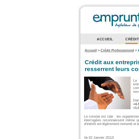
ACCUEIL
CRÉDI
Accueil
>
Crédit Professionnel
>
Crédit aux entrepri
resserrent leurs co
La 
entr
com
nov
Dan
+4.
+1.
Le constat est clair : les organisme
interrogées reconnaissent même qu
d’intérêt ont légèrement remonté et l
(le 02 Janvier 2012)