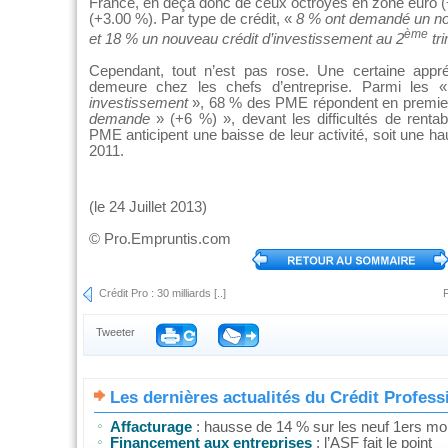
France, en deçà donc de ceux octroyés en zone euro 
(+3.00 %). Par type de crédit, «
8 % ont demandé un nou
ème
et 18 % un nouveau crédit d’investissement au 2
tr
Cependant, tout n’est pas rose. Une certaine appré
demeure chez les chefs d’entreprise. Parmi les
investissement
», 68 % des PME répondent en premier
demande
» (+6 %) », devant les difficultés de rentabi
PME anticipent une baisse de leur activité, soit une h
2011.
(le 24 Juillet 2013)
©
Pro.Empruntis.com
Crédit Pro : 30 milliards [..]
F
Tweeter
Les dernières actualités du Crédit Profess
Affacturage
: hausse de 14 % sur les neuf 1ers moi
Financement aux entreprises
: l’ASF fait le point