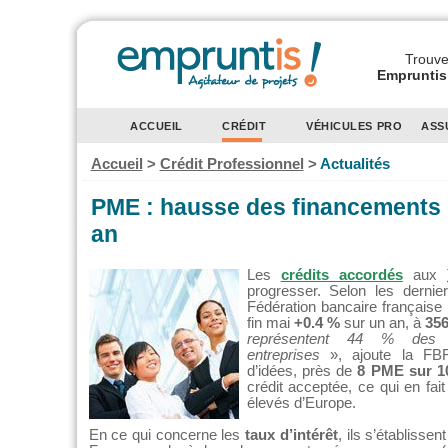
Trouvez
Empruntis 
ACCUEIL
CRÉDIT
VÉHICULES PRO
ASS
Accueil
>
Crédit Professionnel
>
Actualités
PME : hausse des financements 
an
Les
crédits accordés
aux
progresser. Selon les dernier
Fédération bancaire française 
fin mai
+0.4 %
sur un an, à
356
représentent 44 % des 
entreprises
», ajoute la FB
d’idées, près de
8 PME sur 1
crédit acceptée, ce qui en fait
élevés d’Europe.
En ce qui concerne les
taux d’intérêt
, ils s’établiss