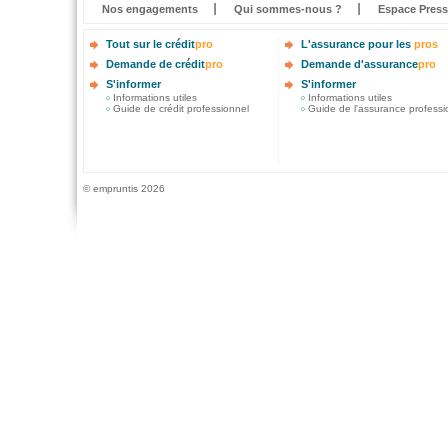
Nos engagements
Qui sommes-nous ?
Espace Press
Tout sur le crédit
pro
L'assurance pour les
pros
Demande de crédit
pro
Demande d'assurance
pro
S'informer
S'informer
Informations utiles
Informations utiles
Guide de crédit professionnel
Guide de l'assurance professi
© empruntis 2026