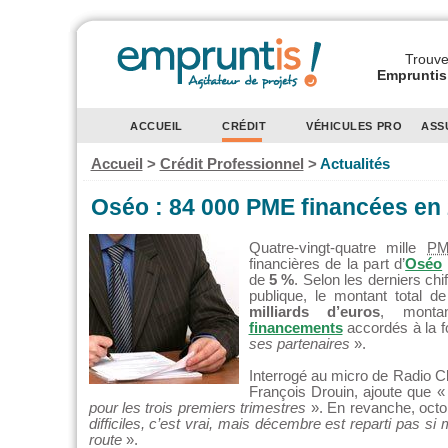
Trouvez
Empruntis 
ACCUEIL
CRÉDIT
VÉHICULES PRO
ASS
Accueil
>
Crédit Professionnel
>
Actualités
Oséo : 84 000 PME financées en
Quatre-vingt-quatre mille
P
financières de la part d’
Oséo
de
5 %
. Selon les derniers chi
publique, le montant total 
milliards d’euros
, monta
financements
accordés à la f
ses partenaires
».
Interrogé au micro de Radio C
François Drouin, ajoute que 
pour les trois premiers trimestres
». En revanche, oct
difficiles, c’est vrai, mais décembre est reparti pas si m
route
».