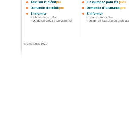
Tout sur le crédit
pro
L'assurance pour les
pros
Demande de crédit
pro
Demande d'assurance
pro
S'informer
S'informer
Informations utiles
Informations utiles
Guide de crédit professionnel
Guide de l'assurance professi
© empruntis 2026