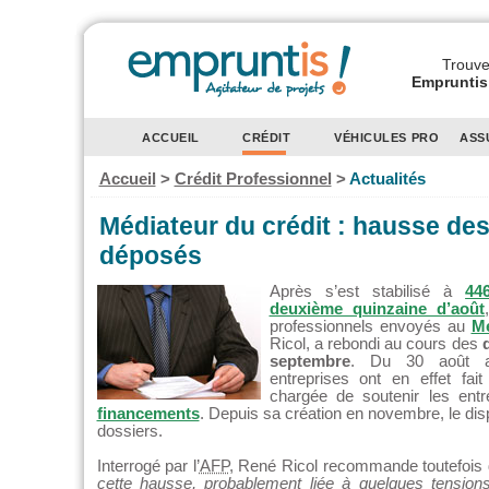
Trouvez
Empruntis 
ACCUEIL
CRÉDIT
VÉHICULES PRO
ASS
Accueil
>
Crédit Professionnel
>
Actualités
Médiateur du crédit : hausse de
déposés
Après s’est stabilisé à
44
deuxième quinzaine d’août
professionnels envoyés au
Mé
Ricol, a rebondi au cours des
septembre
. Du 30 août a
entreprises ont en effet fait
chargée de soutenir les ent
financements
. Depuis sa création en novembre, le dispo
dossiers.
Interrogé par l’
AFP
, René Ricol recommande toutefois
cette hausse, probablement liée à quelques tension