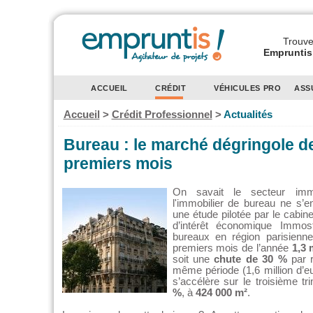
Trouvez
Empruntis 
ACCUEIL
CRÉDIT
VÉHICULES PRO
ASS
Accueil
>
Crédit Professionnel
>
Actualités
Bureau : le marché dégringole de
premiers mois
On savait le secteur immo
l'immobilier de bureau ne s’
une étude pilotée par le cabi
d’intérêt économique Immost
bureaux en région parisienne
premiers mois de l’année
1,3 
soit une
chute de 30 %
par r
même période (1,6 million d’e
s’accélère sur le troisième tr
%
, à
424 000 m²
.