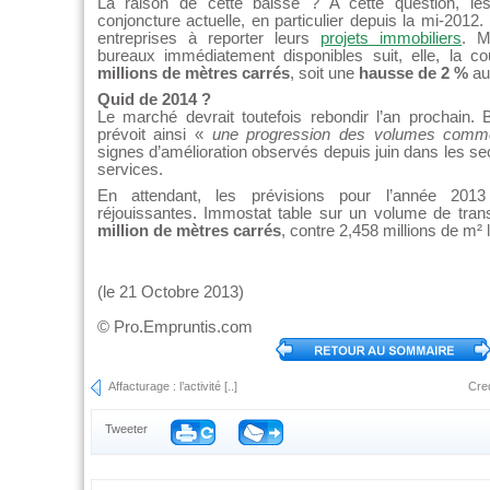
La raison de cette baisse ? A cette question, les 
conjoncture actuelle, en particulier depuis la mi-2012.
entreprises à reporter leurs
projets immobiliers
. M
bureaux immédiatement disponibles suit, elle, la 
millions de mètres carrés
, soit une
hausse de 2 %
au 
Quid de 2014 ?
Le marché devrait toutefois rebondir l’an prochain.
prévoit ainsi «
une progression des volumes comme
signes d’amélioration observés depuis juin dans les sec
services.
En attendant, les prévisions pour l’année 201
réjouissantes. Immostat table sur un volume de tran
million de mètres carrés
, contre 2,458 millions de m² l
(le 21 Octobre 2013)
©
Pro.Empruntis.com
Affacturage : l’activité [..]
Cred
Tweeter