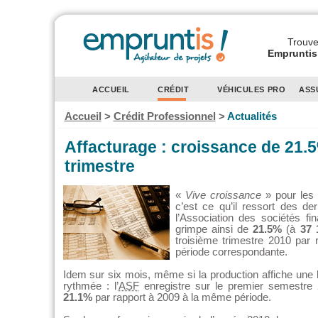
Trouvez
Empruntis 
ACCUEIL
CRÉDIT
VÉHICULES PRO
ASS
Accueil
>
Crédit Professionnel
>
Actualités
Affacturage : croissance de 21.
trimestre
«
Vive croissance
» pour les 
c’est ce qu’il ressort des der
l’Association des sociétés fin
grimpe ainsi de
21.5%
(à
37 
troisième trimestre 2010 par r
période correspondante.
Idem sur six mois, même si la production affiche un
rythmée : l’
ASF
enregistre sur le premier semestre
21.1%
par rapport à 2009 à la même période.