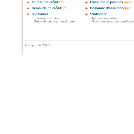
Tout sur le crédit
pro
L'assurance pour les
pros
Demande de crédit
pro
Demande d'assurance
pro
S'informer
S'informer
Informations utiles
Informations utiles
Guide de crédit professionnel
Guide de l'assurance professi
© empruntis 2026